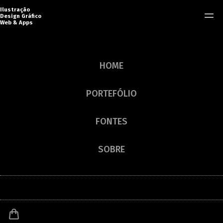
Ilustração
Design Gráfico
Web & Apps
FONTE ELDES CORDEL
HOME
FONTE DE TERROR
Eldes Cordel
PORTEFÓLIO
FONTES
SOBRE
Sacola